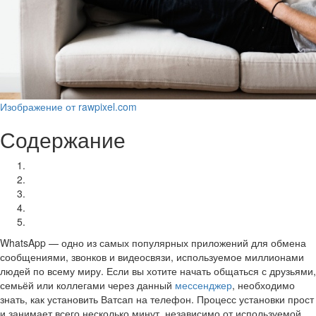
Изображение от rawpixel.com
Содержание
Шаг 1: Проверьте совместимость устройства
Шаг 2: Скачивание приложения
Шаг 3: Установка и настройка
Шаг 4: Начало использования
Что делать, если возникли проблемы
WhatsApp — одно из самых популярных приложений для обмена
сообщениями, звонков и видеосвязи, используемое миллионами
людей по всему миру. Если вы хотите начать общаться с друзьями,
семьёй или коллегами через данный
мессенджер
, необходимо
знать, как установить Ватсап на телефон. Процесс установки прост
и занимает всего несколько минут, независимо от используемой