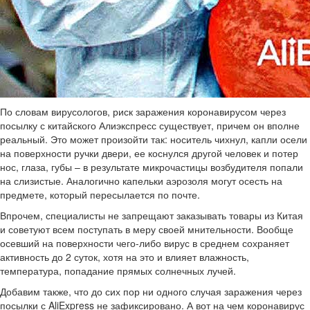
По словам вирусологов, риск заражения коронавирусом через
посылку с китайского Алиэкспресс существует, причем он вполне
реальный. Это может произойти так: носитель чихнул, капли осели
на поверхности ручки двери, ее коснулся другой человек и потер
нос, глаза, губы – в результате микрочастицы возбудителя попали
на слизистые. Аналогично капельки аэрозоля могут осесть на
предмете, который пересылается по почте.
Впрочем, специалисты не запрещают заказывать товары из Китая
и советуют всем поступать в меру своей мнительности. Вообще
осевший на поверхности чего-либо вирус в среднем сохраняет
активность до 2 суток, хотя на это и влияет влажность,
температура, попадание прямых солнечных лучей.
Добавим также, что до сих пор ни одного случая заражения через
посылки с AliExpress не зафиксировано. А вот на чем коронавирус