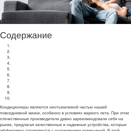
Содержание
Бирюса B-09FPR/B-09FPQ
Jax ACM-14HE
NeoClima NS/NU-HAX09R
CENTEK CT-65F07+
Lanzkraft LSWH-20FC1N / LSAH-20FC1N
NeoClima NS/NU-HAX07R
Jax ACE-14HE
Бирюса B-07DPR/B-07DPQ
Marsa RK-12MTA/RK-12MTAE
ARTEL ART-18 HGE48
Кондиционеры являются неотъемлемой частью нашей
повседневной жизни, особенно в условиях жаркого лета. При этом
отечественные производители давно зарекомендовали себя на
рынке, предлагая качественные и надежные устройства, которые
эффективно справляются с охлаждением помещений. В этой