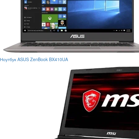
Ноутбук ASUS ZenBook BX410UA