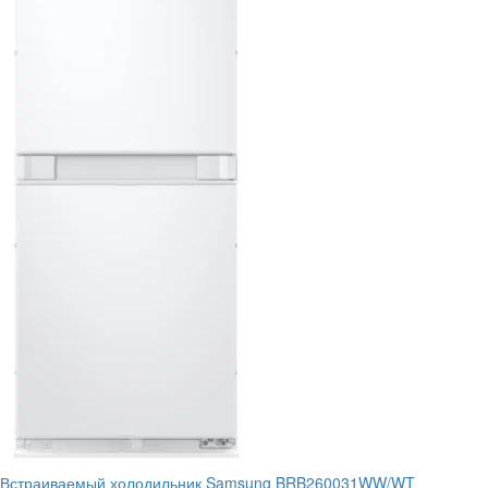
Встраиваемый холодильник Samsung BRB260031WW/WT