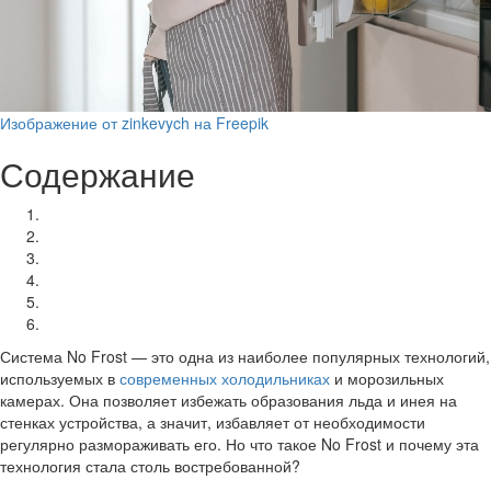
Изображение от zinkevych на Freepik
Содержание
Основы технологии No Frost
Принцип работы
Преимущества No Frost
Недостатки No Frost
Разновидности No Frost
Как выбрать холодильник с No Frost?
Система No Frost — это одна из наиболее популярных технологий,
используемых в
современных холодильниках
и морозильных
камерах. Она позволяет избежать образования льда и инея на
стенках устройства, а значит, избавляет от необходимости
регулярно размораживать его. Но что такое No Frost и почему эта
технология стала столь востребованной?