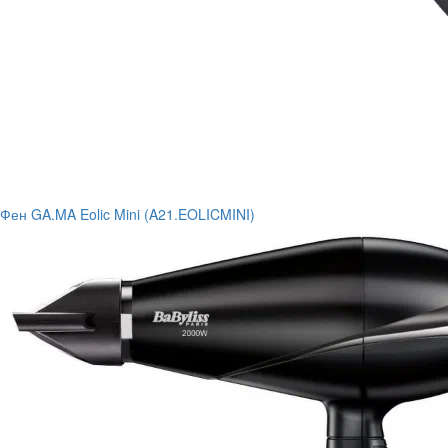
Фен GA.MA Eolic Mini (A21.EOLICMINI)