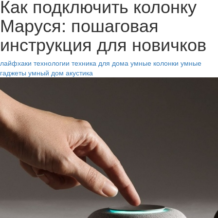
Как подключить колонку
Маруся: пошаговая
инструкция для новичков
лайфхаки
технологии
техника для дома
умные колонки
умные
гаджеты
умный дом
акустика