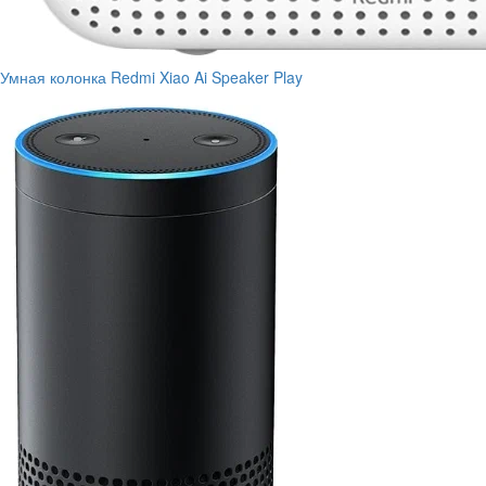
Умная колонка Redmi Xiao Ai Speaker Play