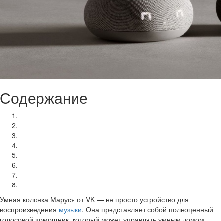
Содержание
Что понадобится для начала
Шаг 1: Распаковка и подключение к питанию
Шаг 2: Установка приложения VK Connect
Шаг 3: Подключение к приложению
Шаг 4: Настройка Wi-Fi
Шаг 5: Первое знакомство с Марусей
Что делать, если что-то пошло не так
Полезные советы
Умная колонка Маруся от VK — не просто устройство для
воспроизведения
музыки
. Она представляет собой полноценный
голосовой помощник, который может управлять умным домом,