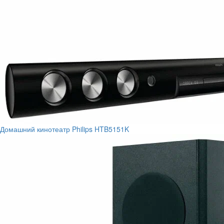
Домашний кинотеатр Philips HTB5151K