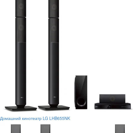
Домашний кинотеатр LG LHB655NK