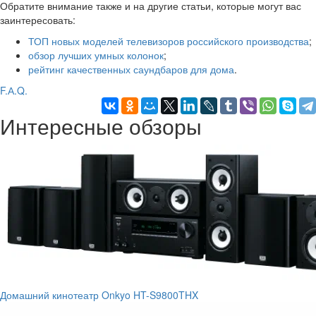
Обратите внимание также и на другие статьи, которые могут вас
заинтересовать:
ТОП новых моделей телевизоров российского производства
;
обзор лучших умных колонок
;
рейтинг качественных саундбаров для дома
.
F.А.Q.
Интересные обзоры
Домашний кинотеатр Onkyo HT-S9800THX