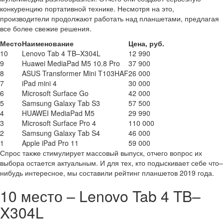
конкуренцию портативной технике. Несмотря на это,
производители продолжают работать над планшетами, предлагая
все более свежие решения.
Место
Наименование
Цена, руб.
10
Lenovo Tab 4 TB–X304L
12 990
9
Huawei MediaPad M5 10.8 Pro
37 900
8
ASUS Transformer Mini T103HAF
26 000
7
iPad mini 4
30 000
6
Microsoft Surface Go
42 000
5
Samsung Galaxy Tab S3
57 500
4
HUAWEI MediaPad M5
29 990
3
Microsoft Surface Pro 4
110 000
2
Samsung Galaxy Tab S4
46 000
1
Apple iPad Pro 11
59 000
Спрос также стимулирует массовый выпуск, отчего вопрос их
выбора остается актуальным. И для тех, кто подыскивает себе что–
нибудь интересное, мы составили рейтинг планшетов 2019 года.
10 место – Lenovo Tab 4 TB–
X304L