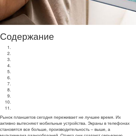
Содержание
10 место – Lenovo Tab 4 TB–X304L
9 место – Huawei MediaPad M5 10.8 Pro
8 место – ASUS Transformer Mini T103HAF
7 место – iPad mini 4
6 место – Microsoft Surface Go
5 место – Samsung Galaxy Tab S3
4 место – HUAWEI MediaPad M5
3 место – Microsoft Surface Pro 4
2 место – Samsung Galaxy Tab S4
1 место – Apple iPad Pro 11
Заключение
Рынок планшетов сегодня переживает не лучшее время. Их
активно вытесняют мобильные устройства. Экраны в телефонах
становятся все больше, производительность – выше, а
мультимедиа разнообразней. Отчего они создают серьезную