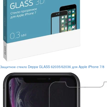
Защитное стекло Deppa GLASS 62035/62036 для Apple iPhone 7/8