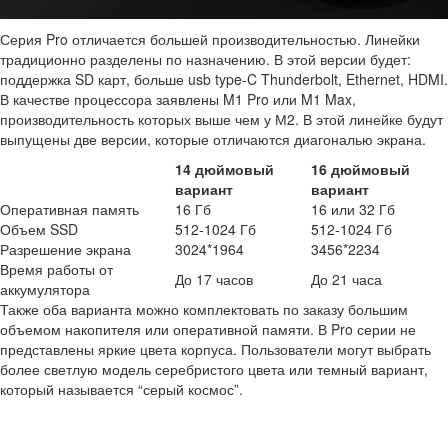
Серия Pro отличается большей производительностью. Линейки
традиционно разделены по назначению. В этой версии будет:
поддержка SD карт, больше usb type-C Thunderbolt, Ethernet, HDMI.
В качестве процессора заявлены M1 Pro или M1 Max,
производительность которых выше чем у М2. В этой линейке будут
выпущены две версии, которые отличаются диагональю экрана.
14 дюймовый
16 дюймовый
вариант
вариант
Оперативная память
16 Гб
16 или 32 Гб
Объем SSD
512-1024 Гб
512-1024 Гб
Разрешение экрана
3024*1964
3456*2234
Время работы от
До 17 часов
До 21 часа
аккумулятора
Также оба варианта можно комплектовать по заказу большим
объемом накопителя или оперативной памяти. В Pro серии не
представлены яркие цвета корпуса. Пользователи могут выбрать
более светлую модель серебристого цвета или темный вариант,
который называется “серый космос”.