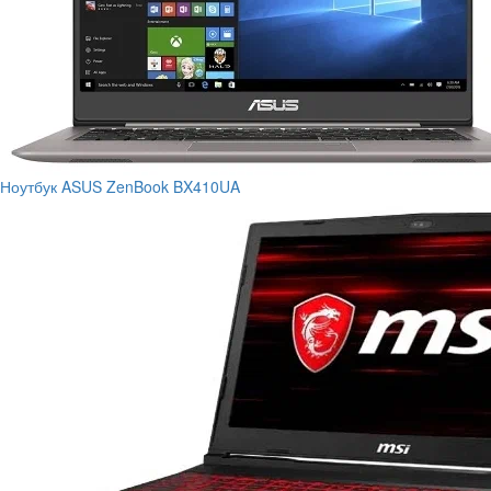
Ноутбук ASUS ZenBook BX410UA