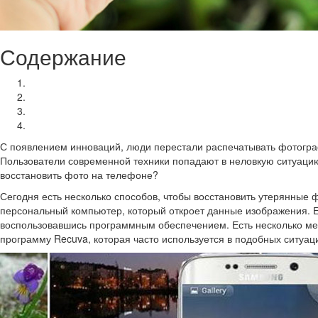
Содержание
Причины удаления снимков с телефона
Восстановление фотографий с помощью ПК
Как восстановить фото через смартфон
Советы по хранению файлов в системе Android
С появлением инноваций, люди перестали распечатывать фотографи
Пользователи современной техники попадают в неловкую ситуацию,
восстановить фото на телефоне?
Сегодня есть несколько способов, чтобы восстановить утерянные 
персональный компьютер, который откроет данные изображения. Ес
воспользовавшись программным обеспечением. Есть несколько мет
программу Recuva, которая часто используется в подобных ситуац