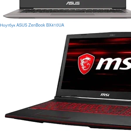
Ноутбук ASUS ZenBook BX410UA