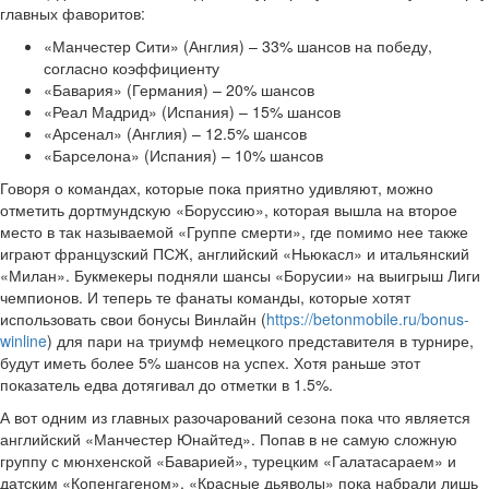
главных фаворитов:
«Манчестер Сити» (Англия) – 33% шансов на победу,
согласно коэффициенту
«Бавария» (Германия) – 20% шансов
«Реал Мадрид» (Испания) – 15% шансов
«Арсенал» (Англия) – 12.5% шансов
«Барселона» (Испания) – 10% шансов
Говоря о командах, которые пока приятно удивляют, можно
отметить дортмундскую «Боруссию», которая вышла на второе
место в так называемой «Группе смерти», где помимо нее также
играют французский ПСЖ, английский «Ньюкасл» и итальянский
«Милан». Букмекеры подняли шансы «Борусии» на выигрыш Лиги
чемпионов. И теперь те фанаты команды, которые хотят
использовать свои бонусы Винлайн (
https://betonmobile.ru/bonus-
winline
) для пари на триумф немецкого представителя в турнире,
будут иметь более 5% шансов на успех. Хотя раньше этот
показатель едва дотягивал до отметки в 1.5%.
А вот одним из главных разочарований сезона пока что является
английский «Манчестер Юнайтед». Попав в не самую сложную
группу с мюнхенской «Баварией», турецким «Галатасараем» и
датским «Копенгагеном», «Красные дьяволы» пока набрали лишь