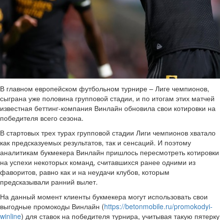
В главном европейском футбольном турнире – Лиге чемпионов,
сыграна уже половина групповой стадии, и по итогам этих матчей
известная беттинг-компания Винлайн обновила свои котировки на
победителя всего сезона.
В стартовых трех турах групповой стадии Лиги чемпионов хватало
как предсказуемых результатов, так и сенсаций. И поэтому
аналитикам букмекера Винлайн пришлось пересмотреть котировки
на успехи некоторых команд, считавшихся ранее одними из
фаворитов, равно как и на неудачи клубов, которым
предсказывали ранний вылет.
На данный момент клиенты букмекера могут использовать свои
выгодные промокоды Винлайн (
https://betonmobile.ru/promokodyi-
winline
) для ставок на победителя турнира, учитывая такую пятерку