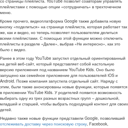
со страницы плейлиста. YouTube позволит соавторам управлять
плейлистами с помощью опции «сотрудничать» в трехточечном
меню.
Кроме прочего, видеоплатформа Google также добавила новую
кнопку «поделиться» на странице плейлиста, которая работает так
же, как и видео, но теперь позволяет пользователям делиться
всеми плейлистами. С помощью этой функции можно отключить
плейлисты в разделе «Далее», выбрав «Не интересно», как это
было с видео.
Ранее в этом году YouTube запустил отдельный ориентированный
на детей веб-сайт, который представляет собой настольную
версию приложения под названием YouTube Kids. Оно было
запущено как семейное приложение для пользователей iOS и
Android. Позже компания запустила отдельный сайт. Наряду с
этим, были также анонсированы новые функции, которые появятся
в приложении YouTube Kids. У родителей появится возможность
выбирать одну из трех разных возрастных групп – дошкольной,
младшей и старшей, чтобы выбрать подходящий контент для своих
детей.
Недавно также новые функции представили Google, позволивший
отслеживать доставку через поисковую строку
, Facebook,