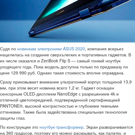
Судя по
новинкам электроники ASUS 2020
, компания всерьез
нацелилась на создание сверхълегких и портативных гаджетов. В
их числе оказался и ZenBook Flip S — самый тонкий ноутбук
уходящего года. Пока модель доступна только по предзаказу по
цене 129 990 руб. Однако такая стоимость вполне оправдана.
Сразу приковывает внимание ультратонкий корпус толщиной 13,9
мм, при этом весит новинка всего 1,2 кг. Гаджет оснащен
сенсорным OLED-дисплеем NanoEdge с разрешением 4k и
отличной цветопередачей, подтвержденной сертификацией
PANTONE®, высокой контрастностью и глубокими темными
оттенками. Также была задействована специальная технология
защиты глаз.
По конструкции это
ноутбук-трансформер
. Экран разворачивается
на 360 градусов, поэтому его можно раскрывать, как палатку, и