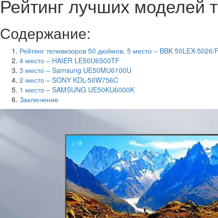
Рейтинг лучших моделей 
Содержание:
Рейтинг телевизоров 50 дюймов, 5 место – BBK 50LEX-5026/
4 место – HAIER LE50U6500TF
3 место – Samsung UE50MU6100U
2 место – SONY KDL-50W756C
1 место – SAMSUNG UE50KU6000K
Заключение