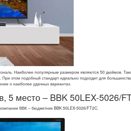
гональ. Наиболее популярным размером являются 50 дюймов. Тако
й. При этом подобный стандарт идеально подходит для большинств
ение о наиболее удачных вариантах.
в, 5 место – BBK 50LEX-5026/F
 компании ВВК – бюджетник BBK 50LEX-5026/FT2C.