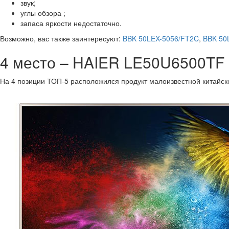
звук;
углы обзора ;
запаса яркости недостаточно.
Возможно, вас также заинтересуют:
BBK 50LEX-5056/FT2C
,
BBK 50
4 место – HAIER LE50U6500TF
На 4 позиции ТОП-5 расположился продукт малоизвестной китайск