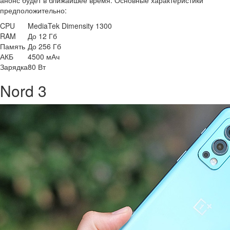
анонс будет в ближайшее время. Основные характеристики
предположительно:
CPU
MediaTek Dimensity 1300
RAM
До 12 Гб
Память
До 256 Гб
АКБ
4500 мАч
Зарядка
80 Вт
Nord 3