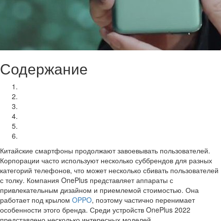
Содержание
OnePlus 10 Pro
Nord N20 5G, похожий на айфон
Nord CE 2
OnePlus 10R
Nord 2T
Nord 3
Китайские смартфоны продолжают завоевывать пользователей.
Корпорации часто используют несколько суббрендов для разных
категорий телефонов, что может несколько сбивать пользователей
с толку. Компания OnePlus представляет аппараты с
привлекательным дизайном и приемлемой стоимостью. Она
работает под крылом
OPPO
, поэтому частично перенимает
особенности этого бренда. Среди устройств OnePlus 2022
представлено несколько интересных моделей.