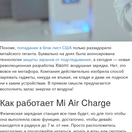
Похоже,
попадание в блэк-лист США
только раззадорило
китайского гиганта. Буквально на днях была анонсирована
технология
защиты экранов от подглядывания
, а сегодня — новая
революционная разработка Xiaomi: воздушная зарядка. Нет, это
вовсе не метафора. Компания действительно изобрела способ
заряжать гаджеты, никуда не втыкая, не кладя и даже не поднося
ни к каким устройствам. В прямом смысле предлагается
восполнять запас энергии от воздуха!
Как работает Mi Air Charge
Физическая зарядная станция все-таки будет, но для того чтобы
она выполняла свою функцию, достаточно, чтобы девайс
находится в радиусе до 7 м. от нее. Просто расположитесь
неподалеку и продолжайте чатиться, играть в игры или смотреть