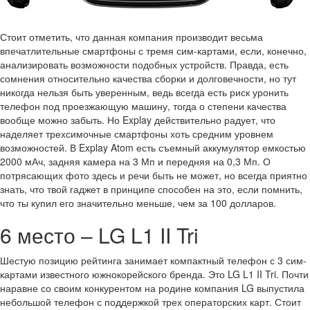
Стоит отметить, что данная компания производит весьма
впечатлительные смартфоны с тремя сим-картами, если, конечно,
анализировать возможности подобных устройств. Правда, есть
сомнения относительно качества сборки и долговечности, но тут
никогда нельзя быть уверенным, ведь всегда есть риск уронить
телефон под проезжающую машину, тогда о степени качества
вообще можно забыть. Но Explay действительно радует, что
наделяет трехсимочные смартфоны хоть средним уровнем
возможностей. В Explay Atom есть съемный аккумулятор емкостью
2000 мАч, задняя камера на 3 Мп и передняя на 0,3 Мп. О
потрясающих фото здесь и речи быть не может, но всегда приятно
знать, что твой гаджет в принципе способен на это, если помнить,
что ты купил его значительно меньше, чем за 100 долларов.
6 место – LG L1 II Tri
Шестую позицию рейтинга занимает компактный телефон с 3 сим-
картами известного южнокорейского бренда. Это LG L1 II Tri. Почти
наравне со своим конкурентом на родине компания LG выпустила
небольшой телефон с поддержкой трех операторских карт. Стоит