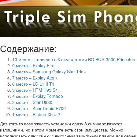
Содержание:
10 место – телефон с 3 сим-картами BQ BQS-3500 Princeton
9 место – Explay Fire
8 место – Samsung Galaxy Star Trios
7 место – Explay Atom
6 место – LG L1 II Tri
5 место – HTM H95 S4
4 место – Explay Tornado
3 место – Star U930
2 место – Acer Liquid E700
1 место – Bluboo Xfire 2
Для кого-то возможность установки сразу 3 сим-карт кажутся
излишними, но в этом моменте есть свои имущества. Можно
использовать одну симку с выгодным тарифным планом для семьи