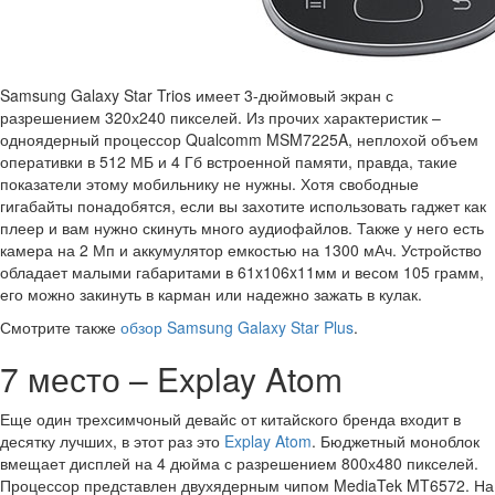
Samsung Galaxy Star Trios имеет 3-дюймовый экран с
разрешением 320х240 пикселей. Из прочих характеристик –
одноядерный процессор Qualcomm MSM7225A, неплохой объем
оперативки в 512 МБ и 4 Гб встроенной памяти, правда, такие
показатели этому мобильнику не нужны. Хотя свободные
гигабайты понадобятся, если вы захотите использовать гаджет как
плеер и вам нужно скинуть много аудиофайлов. Также у него есть
камера на 2 Мп и аккумулятор емкостью на 1300 мАч. Устройство
обладает малыми габаритами в 61x106x11мм и весом 105 грамм,
его можно закинуть в карман или надежно зажать в кулак.
Смотрите также
обзор Samsung Galaxy Star Plus
.
7 место – Explay Atom
Еще один трехсимчоный девайс от китайского бренда входит в
десятку лучших, в этот раз это
Explay Atom
. Бюджетный моноблок
вмещает дисплей на 4 дюйма с разрешением 800х480 пикселей.
Процессор представлен двухядерным чипом MediaTek MT6572. На