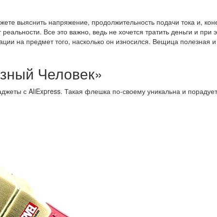
ете выяснить напряжение, продолжительность подачи тока и, коне
т реальности. Все это важно, ведь не хочется тратить деньги и пр
ии на предмет того, насколько он износился. Вещица полезная и с
зный Человек»
аджеты с AliExpress. Такая флешка по-своему уникальна и пораду