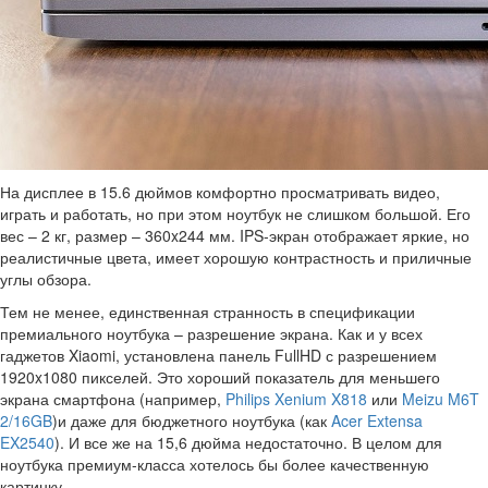
На дисплее в 15.6 дюймов комфортно просматривать видео,
играть и работать, но при этом ноутбук не слишком большой. Его
вес – 2 кг, размер – 360x244 мм. IPS-экран отображает яркие, но
реалистичные цвета, имеет хорошую контрастность и приличные
углы обзора.
Тем не менее, единственная странность в спецификации
премиального ноутбука – разрешение экрана. Как и у всех
гаджетов Xiaomi, установлена панель FullHD с разрешением
1920x1080 пикселей. Это хороший показатель для меньшего
экрана смартфона (например,
Philips Xenium X818
или
Meizu M6T
2/16GB
)и даже для бюджетного ноутбука (как
Acer Extensa
EX2540
). И все же на 15,6 дюйма недостаточно. В целом для
ноутбука премиум-класса хотелось бы более качественную
картинку.