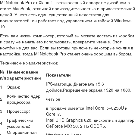
Mi Notebook Pro от Xiaomi – великолепный аппарат с дизайном в
стиле MacBook, отличной производительностью и привлекательной
ценой. У него есть один существенный недостаток для
пользователей: он работает под управлением китайской Windows
10.
Если вам нужен компьютер, который вы можете достать из коробки
и сразу же начать его использовать, прекратите чтение. Этот
ноутбук не для вас. Если вы готовы приложить некоторые усилия в
настройке, тогда Mi Notebook Pro станет очень хорошим выбором.
Технические характеристики:
№
Наименование
Показатели
п/п
характеристики
IPS-матрица. Диагональ 15,6
1.
Экран:
дюймов.Разрешение экрана 1920 на 1080.
Количество ядер
2.
четыре
процессора:
в продаже имеется Intel Core i5–8250U и
3.
Процессор:
Core i7.
Графический
Intel UHD Graphics 620, дискретный адаптер
4.
ускоритель:
GeForce MX150, 2 ГБ GDDR5.
Операционная