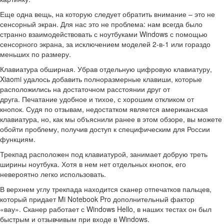
Еще одна вещь, на которую следует обратить внимание – это не
сенсорный экран. Для нас это не проблема: нам всегда было
странно взаимодействовать с ноутбуками Windows с помощью
сенсорного экрана, за исключением моделей 2-в-1 или гораздо
меньших по размеру.
Клавиатура обширная. Убрав отдельную цифровую клавиатуру,
Xiaomi удалось добавить полноразмерные клавиши, которые
расположились на достаточном расстоянии друг от
друга. Печатание удобное и тихое, с хорошим откликом от
кнопок. Судя по отзывам, недостатком является американская
клавиатура, но, как мы объяснили ранее в этом обзоре, вы можете
обойти проблему, получив доступ к специфическим для России
функциям.
Трекпад расположен под клавиатурой, занимает добрую треть
ширины ноутбука. Хотя в нем нет отдельных кнопок, его
невероятно легко использовать.
В верхнем углу трекпада находится сканер отпечатков пальцев,
который придает Mi Notebook Pro дополнительный фактор
«вау». Сканер работает с Windows Hello, в наших тестах он был
быстрым и отзывчивым при входе в Windows.