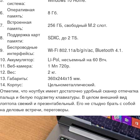
5.
Windows 10 Home.
система:
Оперативная
6.
8 Гб.
память:
Встроенная
7.
256 ГБ, свободный M.2 слот.
память:
Поддержка карт
8.
SDXC, до 2 ТБ.
памяти:
Беспроводные
9.
Wi-Fi 802.11a/b/g/n/ac, Bluetooth 4.1.
интерфейсы:
10.
Аккумулятор:
Li-Pol, несъемный на 60 Втч.
11.
Веб-камера:
1 Мп 720р.
12.
Вес:
2 кг.
13.
Габариты:
360x244x15 мм.
14.
Корпус:
Цельнометаллический.
Отметим, что ноутбук имеет достаточно удобный сканер отпечатка
пальца и белую подсветку клавиатуры. В целом внешний вид
лэптопа свежий и презентабельный. Его не стыдно брать с собой
на деловые встречи, переговоры.