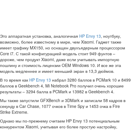
Это аппаратная установка, аналогичная
HP Envy 13
, ноутбуку,
возможно, более известному в мире, чем Xiaomi. Гаджет также
имеет графику MX150, но оснащен двухъядерным процессором
Core i7. С такой конфигурацией модель стоит 949 фунтов –
дороже, чем продукт Xiaomi, даже если учитывать импортную
пошлину и стоимость лицензии OEM Windows 10. И все же эта
модель медленнее и имеет меньший экран в 13,3 дюймов.
В то время как
HP Envy 13
набрал 3280 баллов в PCMark 10 и 8499
баллов в Geekbench 4, Mi Notebook Pro получил очень хорошие
результаты – 3294 балла в PCMark и 13982 в Geekbench 4.
Мы также запустили GFXBench и 3DMark и записали 58 кадров в
секунду в Car Chase, 1077 очков в Time Spy и 1453 очка в Fire
Strike Extreme.
Однако мы по-прежнему считаем HP Envy 13 потенциальным
конкурентом Xiaomi, учитывая его более простую настройку,