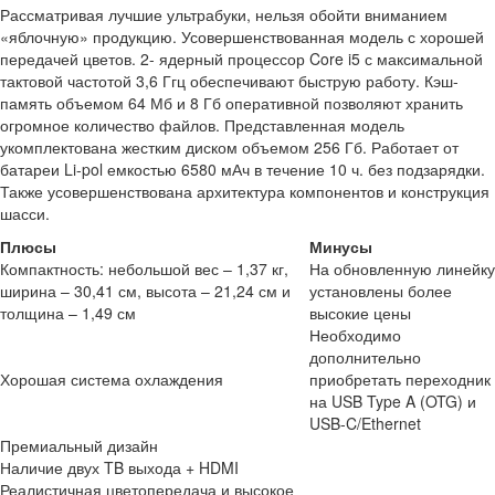
Рассматривая лучшие ультрабуки, нельзя обойти вниманием
«яблочную» продукцию. Усовершенствованная модель с хорошей
передачей цветов. 2- ядерный процессор Core i5 с максимальной
тактовой частотой 3,6 Ггц обеспечивают быструю работу. Кэш-
память объемом 64 Мб и 8 Гб оперативной позволяют хранить
огромное количество файлов. Представленная модель
укомплектована жестким диском объемом 256 Гб. Работает от
батареи Li-pol емкостью 6580 мАч в течение 10 ч. без подзарядки.
Также усовершенствована архитектура компонентов и конструкция
шасси.
Плюсы
Минусы
Компактность: небольшой вес – 1,37 кг,
На обновленную линейку
ширина – 30,41 см, высота – 21,24 см и
установлены более
толщина – 1,49 см
высокие цены
Необходимо
дополнительно
Хорошая система охлаждения
приобретать переходник
на USB Type A (OTG) и
USB-C/Ethernet
Премиальный дизайн
Наличие двух TB выхода + HDMI
Реалистичная цветопередача и высокое