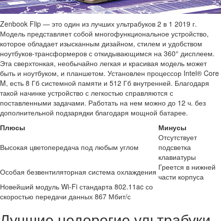
Zenbook Flip — это один из лучших ультрабуков 2 в 1 2019 г.
Модель представляет собой многофункциональное устройство,
которое обладает изысканным дизайном, стилем и удобством
ноутбуков-трансформеров с откидывающимся на 360° дисплеем.
Эта сверхтонкая, необычайно легкая и красивая модель может
быть и ноутбуком, и планшетом. Установлен процессор Intel® Core
M, есть 8 Гб системной памяти и 512 Гб внутренней. Благодаря
такой начинке устройство с легкостью справляются с
поставленными задачами. Работать на нем можно до 12 ч. без
дополнительной подзарядки благодаря мощной батарее.
Плюсы
Минусы
Отсутствует
Высокая цветопередача под любым углом
подсветка
клавиатуры
Греется в нижней
Особая безвентиляторная система охлаждения
части корпуса
Новейший модуль Wi-Fi стандарта 802.11ac со
скоростью передачи данных 867 Мбит/с
Лучшие недорогие ультрабуки