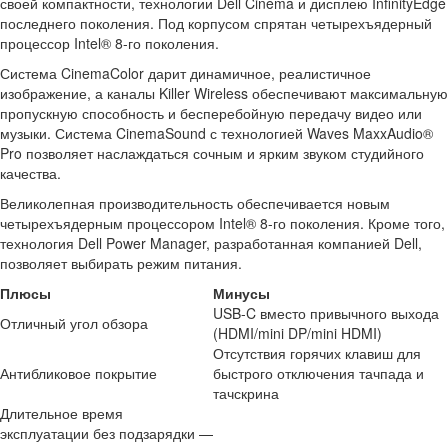
своей компактности, технологии Dell Cinema и дисплею InfinityEdge
последнего поколения. Под корпусом спрятан четырехъядерный
процессор Intel® 8-го поколения.
Система CinemaColor дарит динамичное, реалистичное
изображение, а каналы Killer Wireless обеспечивают максимальную
пропускную способность и бесперебойную передачу видео или
музыки. Система CinemaSound с технологией Waves MaxxAudio®
Pro позволяет наслаждаться сочным и ярким звуком студийного
качества.
Великолепная производительность обеспечивается новым
четырехъядерным процессором Intel® 8-го поколения. Кроме того,
технология Dell Power Manager, разработанная компанией Dell,
позволяет выбирать режим питания.
Плюсы
Минусы
USB-C вместо привычного выхода
Отличный угол обзора
(HDMI/mini DP/mini HDMI)
Отсутствия горячих клавиш для
Антибликовое покрытие
быстрого отключения тачпада и
тачскрина
Длительное время
эксплуатации без подзарядки —