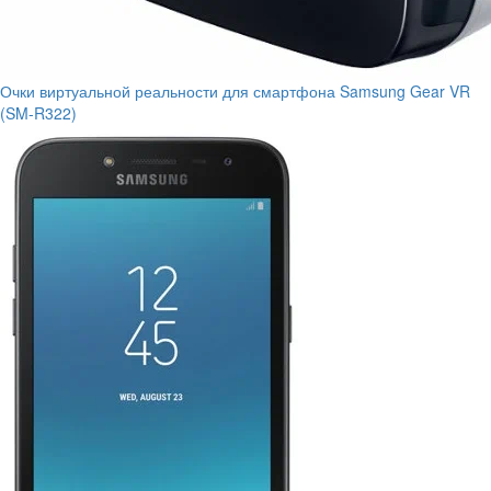
Очки виртуальной реальности для смартфона Samsung Gear VR
(SM-R322)