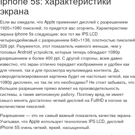
Іphone 5s: характеристики
экрана
Если вы ожидали, что Apple примениит дисплей с разрешением
1920×1080 пикселей, то придется вас огорчить. Характеристики
экрана iphone 5s следующие: все тот же IPS LCD
четырехдюймовый с разрешением 640×1136, плотностью пикселей
326 ppi. Разумеется, этот показатель намного меньше, чем у
топовых Android устройств, которые теперь обладают 1080p
разрешением и более 400 ppi. С другой стороны, всем давно
известно, что экран отлично передает изображение и удобен как
для чтения, так и для просмотра мультимедиа контента. Да,
сверхдетализированная картинка будет не настолько четкой, как на
1080p дисплеях, но так ли это необходимо? Не стоит забывать, что
большое разрешение прямо влияет на производительность
системы, а также автономную работу. Поэтому вряд ли имеет
смысл менять достаточно четкий дисплей на FullHD в погоне за
количеством пикселей.
Разрешение — это не самый важный показатель качества экрана.
Учитывая, что Apple использует технологию IPS LCD, дисплей
iPhone 5S очень четкий, яркий, насыщенный.