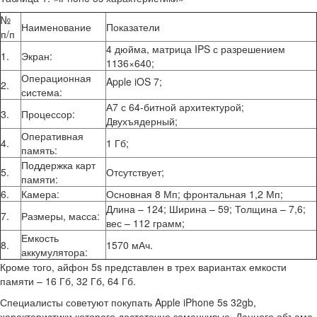
№
Наименование
Показатели
п/п
4 дюйма, матрица IPS с разрешением
1.
Экран:
1136×640;
Операционная
Apple iOS 7;
2.
система:
А7 с 64-битной архитектурой;
3.
Процессор:
Двухъядерный;
Оперативная
4.
1 Гб;
память:
Поддержка карт
5.
Отсутствует;
памяти:
6.
Камера:
Основная 8 Мп; фронтальная 1,2 Мп;
Длина – 124; Ширина – 59; Толщина – 7,6;
7.
Размеры, масса:
вес – 112 грамм;
Емкость
8.
1570 мАч.
аккумулятора:
Кроме того, айфон 5s представлен в трех вариантах емкости
памяти – 16 Гб, 32 Гб, 64 Гб.
Специалисты советуют покупать Apple iPhone 5s 32gb,
характеристики которого достаточно заманчивые. Данного объема