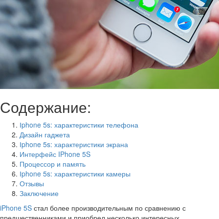
Содержание:
Іphone 5s: характеристики телефона
Дизайн гаджета
Іphone 5s: характеристики экрана
Интерфейс IPhone 5S
Процессор и память
Іphone 5s: характеристики камеры
Отзывы
Заключение
iPhone 5S
стал более производительным по сравнению с
предшественниками и приобрел несколько интересных