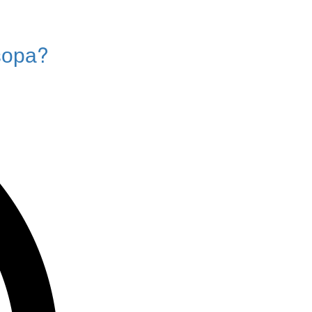
зора?